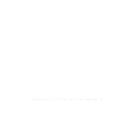
©︎2020 GOLDENEYE All Rights Reserved.